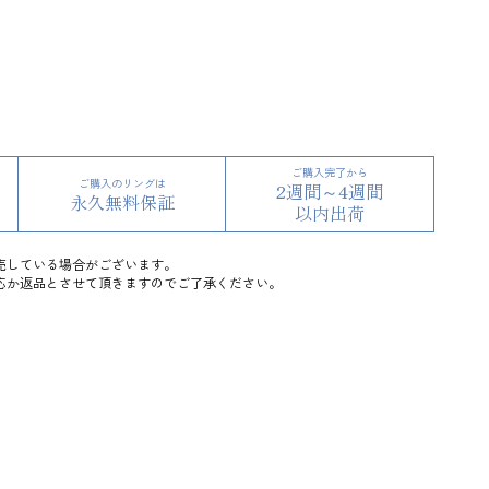
ご購入完了から
ご購入のリングは
2週間～4週間
永久無料保証
以内出荷
売している場合がございます。
応か返品とさせて頂きますのでご了承ください。