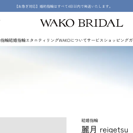
【ショッピングクレジット】12回まで手数料無料
け
約指輪
結婚指輪
エタニティリング
WAKOについて
サービス
ショッピングガ
結婚指輪
麗月 reigetsu