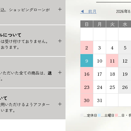
振込、ショッピングローンが
◀ 前月
2026年
日
月
火
水
ルについて
ルは受け付けておりません。
2
3
4
5
ております。
9
10
11
12
注文いただいた全ての商品は、
送
16
17
18
19
す。
23
24
25
26
いて
30
31
愛用いただけるようアフター
ています。
■
…定休日
■
…土曜日
■
…日・