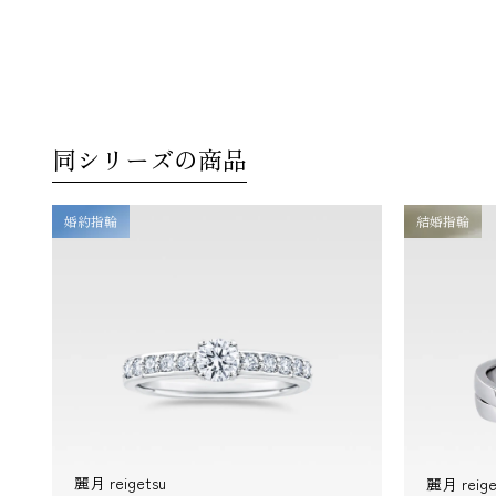
同シリーズの商品
婚約指輪
結婚指輪
麗月 reigetsu
麗月 rei