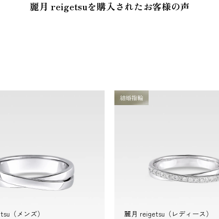
麗月 reigetsuを
購入されたお客様の声
結婚指輪
getsu（メンズ）
麗月 reigetsu（レディース）