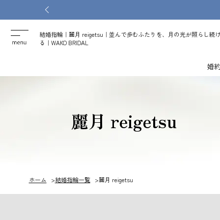
結婚指輪｜麗月 reigetsu｜並んで歩むふたりを、月の光が照らし続
る｜WAKO BRIDAL
婚
麗月 reigetsu
ホーム
結婚指輪一覧
麗月 reigetsu