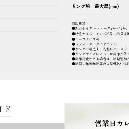
リング腕 最大厚(mm)
特記事項
●対応サイズ:レディース5号～15号、
●特注サイズ：メンズ23号～28号は価格
●ハーフサイズ可
●レディース：ダイヤモデル
●リングの構造上、内側にバースデ
●リングサイズによっては刻印が入ら
●刻印指定がある場合は、納期追加と
●納期：年末年始等の大型連休中は
イド
営業日カ