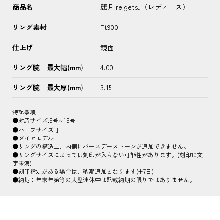
商品名
麗月 reigetsu（レディース）
リング素材
Pt900
仕上げ
鏡面
リング腕 最大幅(mm)
4.00
リング腕 最大厚(mm)
3.15
特記事項
●対応サイズ:5号～15号
●ハーフサイズ可
●ダイヤモデル
●リングの構造上、内側にバースデーストーンが追加できません。
●リングサイズによっては刻印が入らない可能性があります。(刻印10文
字未満)
●刻印指定がある場合は、納期追加となります(+7日)
●納期：年末年始等の大型連休中は記載納期の限りではありません。