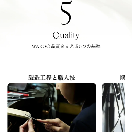
5
Quality
WAKOの品質を支える5つの基準
製造工程と職人技
購入