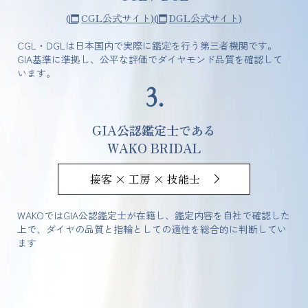
(
CGL公式サイト)
(
DGL公式サイト)
CGL・DGLは日本国内で実際に鑑定を行う第三者機関です。
GIA基準に準拠し、公平な評価でダイヤモンド品質を確認して
います。
3.
GIA公認鑑定士である
WAKO BRIDAL
接客 × 工房 × 技能士
WAKOではGIA公認鑑定士が在籍し、鑑定内容を自社で確認した
上で、ダイヤの品質と指輪としての適性を総合的に判断してい
ます