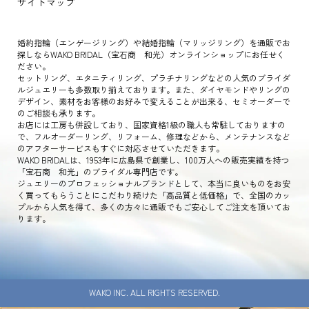
サイトマップ
婚約指輪（エンゲージリング）や結婚指輪（マリッジリング）を通販でお
探しならWAKO BRIDAL（宝石商 和光）オンラインショップにお任せく
ださい。
セットリング、エタニティリング、プラチナリングなどの人気のブライダ
ルジュエリーも多数取り揃えております。また、ダイヤモンドやリングの
デザイン、素材をお客様のお好みで変えることが出来る、セミオーダーで
のご相談も承ります。
お店には工房も併設しており、国家資格1級の職人も常駐しておりますの
で、フルオーダーリング、リフォーム、修理などから、メンテナンスなど
のアフターサービスもすぐに対応させていただきます。
WAKO BRIDALは、1953年に広島県で創業し、100万人への販売実績を持つ
「宝石商 和光」のブライダル専門店です。
ジュエリーのプロフェッショナルブランドとして、本当に良いものをお安
く買ってもらうことにこだわり続けた「高品質と低価格」で、全国のカッ
プルから人気を得て、多くの方々に通販でもご安心してご注文を頂いてお
ります。
WAKO INC. ALL RIGHTS RESERVED.