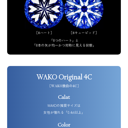
［8ハート］
［8キューピッド］
「8つのハート」と
「8本の矢が均一かつ対称に見える状態」
WAKO Original 4C
［WAKO独自の4C］
Calat
WAKOの推奨サイズは
女性が憧れる「0.4ct以上」
Color