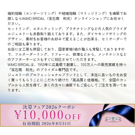
婚約指輪（エンゲージリング）や結婚指輪（マリッジリング）を通販でお
探しならWAKO BRIDAL（宝石商 和光）オンラインショップにお任せく
ださい。
セットリング、エタニティリング、プラチナリングなどの人気のブライダ
ルジュエリーも多数取り揃えております。また、ダイヤモンドやリングの
デザイン、素材をお客様のお好みで変えることが出来る、セミオーダーで
のご相談も承ります。
お店には工房も併設しており、国家資格1級の職人も常駐しておりますの
で、フルオーダーリング、リフォーム、修理などから、メンテナンスなど
のアフターサービスもすぐに対応させていただきます。
WAKO BRIDALは、1953年に広島県で創業し、100万人への販売実績を持つ
「宝石商 和光」のブライダル専門店です。
ジュエリーのプロフェッショナルブランドとして、本当に良いものをお安
く買ってもらうことにこだわり続けた「高品質と低価格」で、全国のカッ
プルから人気を得て、多くの方々に通販でもご安心してご注文を頂いてお
ります。
WAKO INC. ALL RIGHTS RESERVED.