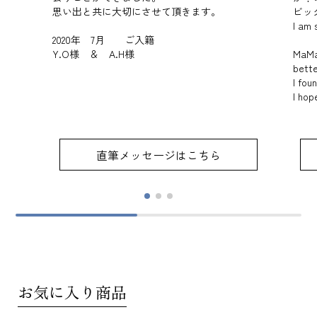
思い出と共に大切にさせて頂きます。
ビッ
I am 
2020年 7月 ご入籍
Y.O様 ＆ A.H様
MaMar
bette
I fou
I hop
直筆メッセージはこちら
お気に入り商品