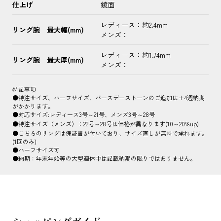
仕上げ
鏡面
レディース：約2.4mm
リング腕 最大幅(mm)
メンズ：
レディース：約1.74mm
リング腕 最大厚(mm)
メンズ：
特記事項
●特注サイズ、ハーフサイズ、バースデーストーンのご追加は＋4週納期
がかかります。
●対応サイズ:レディース3号～21号、メンズ3号～28号
●特注サイズ（メンズ）：22号～28号は価格が異なります(10～20%up)
●こちらのリングは保証書が付いており、サイズ直しが無料で承れます。
(1回のみ)
●ハーフサイズ可
●納期：年末年始等の大型連休中は記載納期の限りではありません。