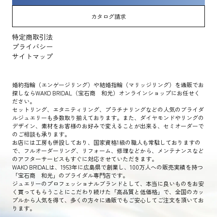
カタログ請求
特定商取引法
プライバシー
サイトマップ
婚約指輪（エンゲージリング）や結婚指輪（マリッジリング）を通販でお
探しならWAKO BRIDAL（宝石商 和光）オンラインショップにお任せく
ださい。
セットリング、エタニティリング、プラチナリングなどの人気のブライダ
ルジュエリーも多数取り揃えております。また、ダイヤモンドやリングの
デザイン、素材をお客様のお好みで変えることが出来る、セミオーダーで
のご相談も承ります。
お店には工房も併設しており、国家資格1級の職人も常駐しておりますの
で、フルオーダーリング、リフォーム、修理などから、メンテナンスなど
のアフターサービスもすぐに対応させていただきます。
WAKO BRIDALは、1953年に広島県で創業し、100万人への販売実績を持つ
「宝石商 和光」のブライダル専門店です。
ジュエリーのプロフェッショナルブランドとして、本当に良いものをお安
く買ってもらうことにこだわり続けた「高品質と低価格」で、全国のカッ
プルから人気を得て、多くの方々に通販でもご安心してご注文を頂いてお
ります。