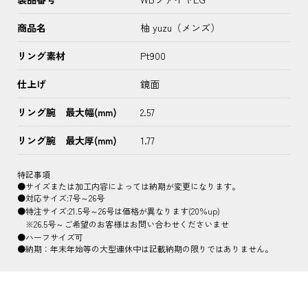
商品名
柚 yuzu（メンズ）
リング素材
Pt900
仕上げ
鏡面
リング腕 最大幅(mm)
2.57
リング腕 最大厚(mm)
1.77
特記事項
●サイズまたは加工内容によっては納期が変更になります。
●対応サイズ:7号～26号
●特注サイズ:21.5号～26号は価格が異なります(20％up)
※26.5号～ご希望のお客様はお問い合わせくださいませ
●ハーフサイズ可
●納期：年末年始等の大型連休中は記載納期の限りではありません。