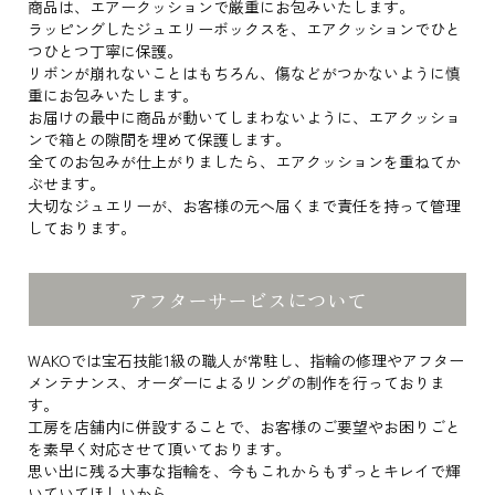
商品は、エアークッションで厳重にお包みいたします。
ラッピングしたジュエリーボックスを、エアクッションでひと
つひとつ丁寧に保護。
リボンが崩れないことはもちろん、傷などがつかないように慎
重にお包みいたします。
お届けの最中に商品が動いてしまわないように、エアクッショ
ンで箱との隙間を埋めて保護します。
全てのお包みが仕上がりましたら、エアクッションを重ねてか
ぶせます。
大切なジュエリーが、お客様の元へ届くまで責任を持って管理
しております。
アフターサービスについて
WAKOでは宝石技能1級の職人が常駐し、指輪の修理やアフター
メンテナンス、オーダーによるリングの制作を行っておりま
す。
工房を店舗内に併設することで、お客様のご要望やお困りごと
を素早く対応させて頂いております。
思い出に残る大事な指輪を、今もこれからもずっとキレイで輝
いていてほしいから。