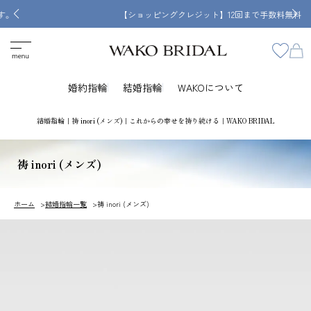
【ショッピングクレジット】12回まで手数料無料
婚約指輪
結婚指輪
WAKOについて
結婚指輪｜祷 inori (メンズ)｜これからの幸せを祷り続ける｜WAKO BRIDAL
祷 inori (メンズ)
ホーム
結婚指輪一覧
祷 inori (メンズ)