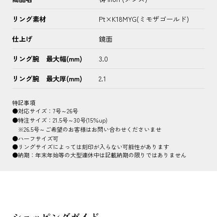
リング素材
Pt×K18MYG(ミモザゴールド)
仕上げ
鏡面
リング腕 最大幅(mm)
3.0
リング腕 最大厚(mm)
2.1
特記事項
●対応サイズ：7号～26号
●特注サイズ：21.5号～30号(15％up)
※26.5号～ご希望のお客様はお問い合わせくださいませ
●ハーフサイズ可
●リングサイズによっては刻印が入らない可能性があります
●納期：年末年始等の大型連休中は記載納期の限りではありません
ショッピングガイド