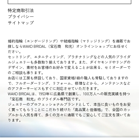
特定商取引法
プライバシー
サイトマップ
婚約指輪（エンゲージリング）や結婚指輪（マリッジリング）を通販でお
探しならWAKO BRIDAL（宝石商 和光）オンラインショップにお任せく
ださい。
セットリング、エタニティリング、プラチナリングなどの人気のブライダ
ルジュエリーも多数取り揃えております。また、ダイヤモンドやリングの
デザイン、素材をお客様のお好みで変えることが出来る、セミオーダーで
のご相談も承ります。
お店には工房も併設しており、国家資格1級の職人も常駐しておりますの
で、フルオーダーリング、リフォーム、修理などから、メンテナンスなど
のアフターサービスもすぐに対応させていただきます。
WAKO BRIDALは、1953年に広島県で創業し、100万人への販売実績を持つ
「宝石商 和光」のブライダル専門店です。
ジュエリーのプロフェッショナルブランドとして、本当に良いものをお安
く買ってもらうことにこだわり続けた「高品質と低価格」で、全国のカッ
プルから人気を得て、多くの方々に通販でもご安心してご注文を頂いてお
ります。