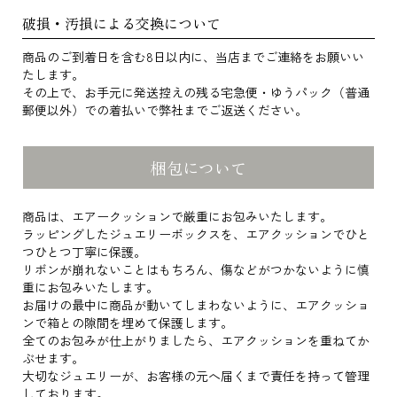
破損・汚損による交換について
商品のご到着日を含む8日以内に、当店までご連絡をお願いい
たします。
その上で、お手元に発送控えの残る宅急便・ゆうパック（普通
郵便以外）での着払いで弊社までご返送ください。
梱包について
商品は、エアークッションで厳重にお包みいたします。
ラッピングしたジュエリーボックスを、エアクッションでひと
つひとつ丁寧に保護。
リボンが崩れないことはもちろん、傷などがつかないように慎
重にお包みいたします。
お届けの最中に商品が動いてしまわないように、エアクッショ
ンで箱との隙間を埋めて保護します。
全てのお包みが仕上がりましたら、エアクッションを重ねてか
ぶせます。
大切なジュエリーが、お客様の元へ届くまで責任を持って管理
しております。