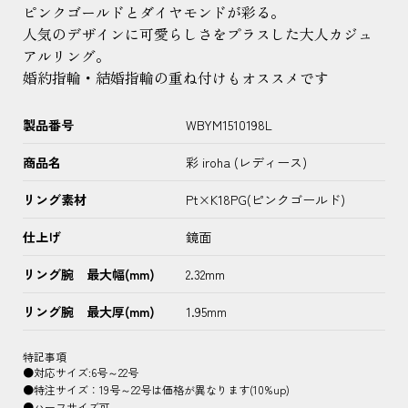
ピンクゴールドとダイヤモンドが彩る。
人気のデザインに可愛らしさをプラスした大人カジュ
アルリング。
婚約指輪・結婚指輪の重ね付けもオススメです
製品番号
WBYM1510198L
商品名
彩 iroha (レディース)
リング素材
Pt×K18PG(ピンクゴールド)
仕上げ
鏡面
リング腕 最大幅(mm)
2.32mm
リング腕 最大厚(mm)
1.95mm
特記事項
●対応サイズ:6号～22号
●特注サイズ：19号～22号は価格が異なります(10%up)
●ハーフサイズ可