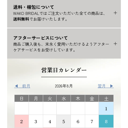
送料・梱包について
WAKO BRIDALではご注文いただいた全ての商品は、
送料無料
でお届けいたします。
アフターサービスについて
商品ご購入後も、末永く愛用いただけるようアフター
ケアサービスをお受けしています。
営業日カレンダー
◀ 前月
2026年8月
翌月 ▶
日
月
火
水
木
金
土
1
2
3
4
5
6
7
8