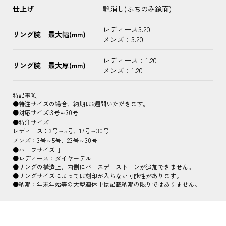
仕上げ
艶消し(ふちのみ鏡面)
レディース3.20
リング腕 最大幅(mm)
メンズ：3.20
レディース：1.20
リング腕 最大厚(mm)
メンズ：1.20
特記事項
●特注サイズの場合、納期は6週間いただきます。
●対応サイズ:3号～30号
●特注サイズ
レディース：3号～5号、17号～30号
メンズ：3号～5号、23号～30号
●ハーフサイズ可
●レディース：ダイヤモデル
●リングの構造上、内側にバースデーストーンが追加できません。
●リングサイズによっては刻印が入らない可能性があります。
●納期：年末年始等の大型連休中は記載納期の限りではありません。