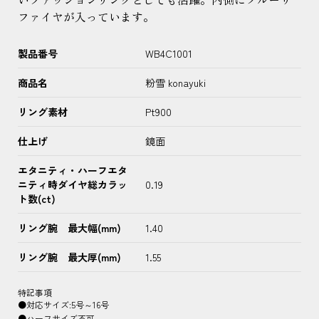
ファイヤが入っています。
製品番号
WB4C1001
商品名
粉雪 konayuki
リング素材
Pt900
仕上げ
鏡面
エタニティ・ハーフエタ
ニティ時ダイヤ総カラッ
0.19
ト数(ct)
リング腕 最大幅(mm)
1.40
リング腕 最大厚(mm)
1.55
特記事項
●対応サイズ:5号～16号
●ハーフサイズ不可