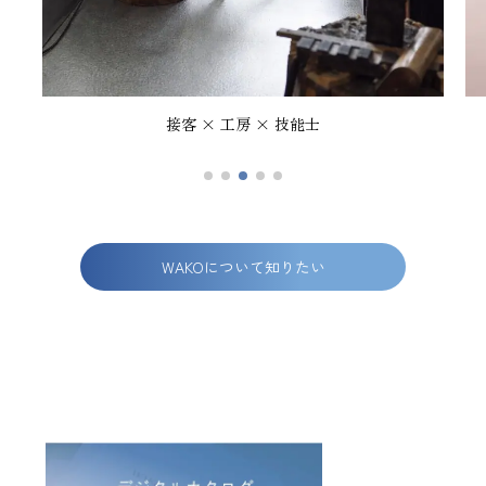
能士
世代を超えて愛され続けるWAKO
WAKOについて知りたい