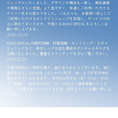
ニューアルいたしました。デザインや構成を一新し、商品画像
や情報もさらに充実。より見やすく、快適にご利用いただける
サイトへ生まれ変わりました。 これからも、お客様に安心して
ご利用いただけるオンラインショップを目指し、サービスの向
上に努めてまいります。今後ともWAKO BRIDALをよろしくお
願い申し上げます。
2026.03.01
WAKO BRIDALの婚約指輪・結婚指輪・セットリング・エタニ
ティリングなど、新作リングを含む最新のデジタルカタログを
公開いたしました。豊富なラインアップをぜひご覧ください。
2025.12.26
平素は格別のご高配を賜り、誠にありがとうございます。 誠に
勝手ながら、12月30日（火）から1月2日（金）まで年末年始休
業とさせていただきます。 年内は12月29日（月）10:30～19:30
まで営業し、新年は1月3日（土）10:30より通常営業いたしま
す。 ご不便をおかけいたしますが、何卒よろしくお願い申し上
げます。