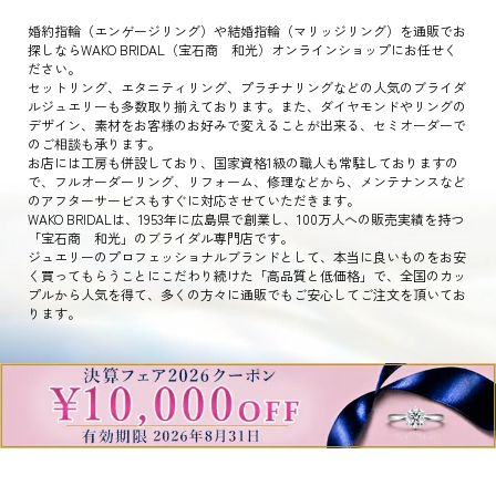
婚約指輪（エンゲージリング）や結婚指輪（マリッジリング）を通販でお
探しならWAKO BRIDAL（宝石商 和光）オンラインショップにお任せく
ださい。
セットリング、エタニティリング、プラチナリングなどの人気のブライダ
ルジュエリーも多数取り揃えております。また、ダイヤモンドやリングの
デザイン、素材をお客様のお好みで変えることが出来る、セミオーダーで
のご相談も承ります。
お店には工房も併設しており、国家資格1級の職人も常駐しておりますの
で、フルオーダーリング、リフォーム、修理などから、メンテナンスなど
のアフターサービスもすぐに対応させていただきます。
WAKO BRIDALは、1953年に広島県で創業し、100万人への販売実績を持つ
「宝石商 和光」のブライダル専門店です。
ジュエリーのプロフェッショナルブランドとして、本当に良いものをお安
く買ってもらうことにこだわり続けた「高品質と低価格」で、全国のカッ
プルから人気を得て、多くの方々に通販でもご安心してご注文を頂いてお
ります。
WAKO INC. ALL RIGHTS RESERVED.