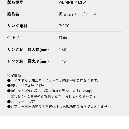
製品番号
WBMMIFM121W
商品名
燈 akari（レディース）
リング素材
Pt900
仕上げ
鏡面
リング腕 最大幅(mm)
1.88
リング腕 最大厚(mm)
1.46
特記事項
●サイズまたは加工内容によっては納期が変更になります。
●対応サイズ:3号～16号
●特注サイズ:13.5号～16号は価格が異なります(15％up)
※16.5号～ご希望のお客様はお問い合わせくださいませ
●ハーフサイズ可
●納期：年末年始等の大型連休中は記載納期の限りではありません。