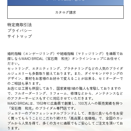
カタログ請求
特定商取引法
プライバシー
サイトマップ
婚約指輪（エンゲージリング）や結婚指輪（マリッジリング）を通販でお
探しならWAKO BRIDAL（宝石商 和光）オンラインショップにお任せく
ださい。
セットリング、エタニティリング、プラチナリングなどの人気のブライダ
ルジュエリーも多数取り揃えております。また、ダイヤモンドやリングの
デザイン、素材をお客様のお好みで変えることが出来る、セミオーダーで
のご相談も承ります。
お店には工房も併設しており、国家資格1級の職人も常駐しておりますの
で、フルオーダーリング、リフォーム、修理などから、メンテナンスなど
のアフターサービスもすぐに対応させていただきます。
WAKO BRIDALは、1953年に広島県で創業し、100万人への販売実績を持つ
「宝石商 和光」のブライダル専門店です。
ジュエリーのプロフェッショナルブランドとして、本当に良いものをお安
く買ってもらうことにこだわり続けた「高品質と低価格」で、全国のカッ
プルから人気を得て、多くの方々に通販でもご安心してご注文を頂いてお
ります。