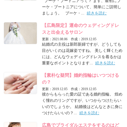
ブーケ・ブートニアって？ まず、最初にブ
ーケ・ブートニアについて、簡単にご説明し
ましょう。 ブーケ・...
続きを読む
【広島限定】運命のウェディングドレ
スと出会えるサロン
更新：2021.08.06 作成：2019.12.05
結婚式の主役は新郎新婦ですが、どうしても
目がいくのは花嫁姿ですね。 美しく輝くため
には、どんなウェディングドレスを着るかは
重要なポイントとなります...
続きを読む
【素朴な疑問】婚約指輪はいつつける
の？
更新：2019.12.05 作成：2019.12.05
彼からもらった愛の証である婚約指輪。 煌め
く憧れのリングですが、いつからつけたらい
いのでしょうか。 結婚後はどんなときに身に
つけたらいいの？...
続きを読む
広島でブライダルエステをするのはど