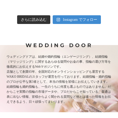
さらに読み込む
Instagram でフォロー
WEDDING DOOR
ウェディングドアは、結婚や婚約指輪（エンゲージリング）、結婚指輪
（マリッジリング）に関するあらゆる疑問やお金の事、指輪の選び方等を
徹底的にお伝えするWebマガジンです。
店舗として創業65年、全国対応のオンラインショッピングも運営する
WAKO BRIDALのスタッフが運営を行っております。結婚指輪・婚約指輪
のプロが公平な第3者として、本当の情報を皆様にお伝えしていきます。
結婚指輪も婚約指輪も、一生のうちに何度も選ぶものではありません。だ
からこそ実際の指輪の市場データや、プロだからこそ知っている、普通は
表に出ない情報、皆様からよく聞かれる質問など他とは違った情報をお伝
えできるよう、日々頑張ってまいります。