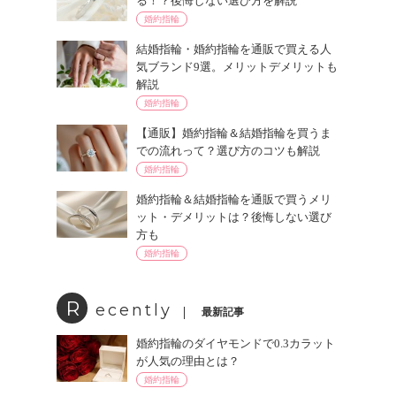
る！？後悔しない選び方を解説
婚約指輪
結婚指輪・婚約指輪を通販で買える人
気ブランド9選。メリットデメリットも
解説
婚約指輪
【通販】婚約指輪＆結婚指輪を買うま
での流れって？選び方のコツも解説
婚約指輪
婚約指輪＆結婚指輪を通販で買うメリ
ット・デメリットは？後悔しない選び
方も
婚約指輪
R
ecently
最新記事
婚約指輪のダイヤモンドで0.3カラット
が人気の理由とは？
婚約指輪