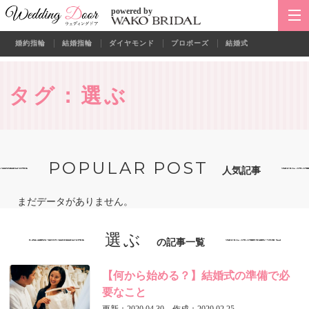
powered by
婚約指輪
結婚指輪
ダイヤモンド
プロポーズ
結婚式
タグ：選ぶ
POPULAR POST
人気記事
まだデータがありません。
選ぶ
の記事一覧
【何から始める？】結婚式の準備で必
要なこと