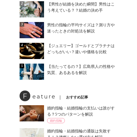
2
【男性が結婚を決めた瞬間】男性はこ
う考えている？？結婚の決め手
3
男性の指輪の平均サイズは？測り方や
迷ったときの対処法を解説
4
【ジュエリー】ゴールドとプラチナは
どっちがいい？違いや価格を比較
5
【当たってるの？】広島県人の性格や
気質、あるあるを解説
F
eature
おすすめ記事
婚約指輪・結婚指輪の支払いは誰がす
る？5つのパターンを解説
婚約指輪
婚約指輪・結婚指輪の通販は失敗す