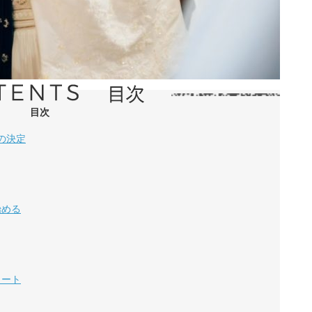
目次
の決定
始める
タート