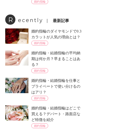
婚約指輪
R
ecently
最新記事
婚約指輪のダイヤモンドで0.3
カラットが人気の理由とは？
婚約指輪
婚約指輪・結婚指輪の平均納
期は何か月？早まることはあ
る？
婚約指輪
婚約指輪・結婚指輪を仕事と
プライベートで使い分けるの
はアリ？
婚約指輪
婚約指輪・結婚指輪はどこで
買える？デパート・路面店な
ど特徴を紹介
婚約指輪