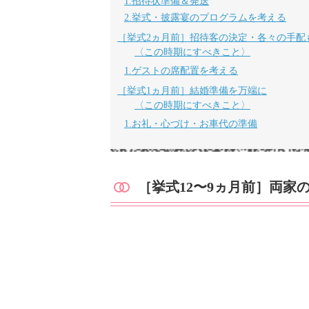
1.招待状準備＆発送
2.挙式・披露宴のプログラムを考える
［挙式2ヵ月前］招待客の決定・各々の手配
〈この時期にすべきこと〉
1.ゲストの席配置を考える
［挙式1ヵ月前］結婚準備を万端に
〈この時期にすべきこと〉
1.お礼・心づけ・お車代の準備
［挙式
12
〜
9
ヵ月前］両家