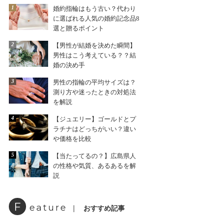
1
婚約指輪はもう古い？代わり
に選ばれる人気の婚約記念品8
選と贈るポイント
2
【男性が結婚を決めた瞬間】
男性はこう考えている？？結
婚の決め手
3
男性の指輪の平均サイズは？
測り方や迷ったときの対処法
を解説
4
【ジュエリー】ゴールドとプ
ラチナはどっちがいい？違い
や価格を比較
5
【当たってるの？】広島県人
の性格や気質、あるあるを解
説
F
eature
おすすめ記事