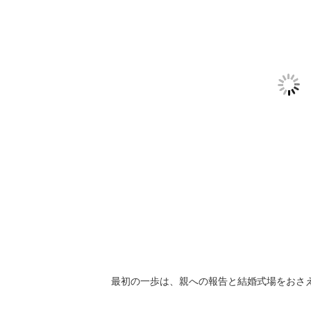
最初の一歩は、親への報告と結婚式場をおさ
REC
【広島
〈この時期にすべきこと〉