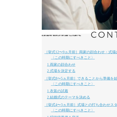
［挙式12〜9ヵ月前］両家の顔合わせ・式場
〈この時期にすべきこと〉
1.両家の顔合わせ
2.式場を決定する
［挙式8〜5ヵ月前］できることから準備を
〈この時期にすべきこと〉
1.衣装の試着
2.結婚式のテーマを決める
［挙式4〜3ヵ月前］式場との打ち合わせス
〈この時期にすべきこと〉