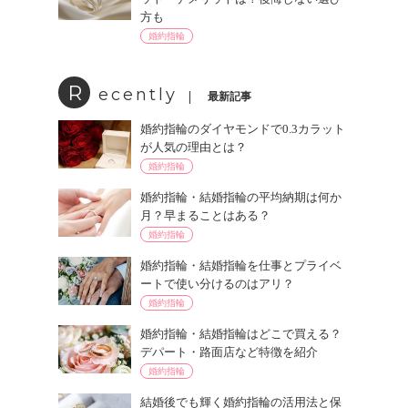
方も
婚約指輪
R
ecently
最新記事
婚約指輪のダイヤモンドで0.3カラット
が人気の理由とは？
婚約指輪
婚約指輪・結婚指輪の平均納期は何か
月？早まることはある？
婚約指輪
婚約指輪・結婚指輪を仕事とプライベ
ートで使い分けるのはアリ？
婚約指輪
婚約指輪・結婚指輪はどこで買える？
デパート・路面店など特徴を紹介
婚約指輪
結婚後でも輝く婚約指輪の活用法と保