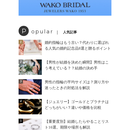
P
opular
人気記事
1
婚約指輪はもう古い？代わりに選ばれ
る人気の婚約記念品8選と贈るポイント
2
【男性が結婚を決めた瞬間】男性はこ
う考えている？？結婚の決め手
3
男性の指輪の平均サイズは？測り方や
迷ったときの対処法を解説
4
【ジュエリー】ゴールドとプラチナは
どっちがいい？違いや価格を比較
5
【重要度別】結婚したらやることリス
ト16選。期限や場所も解説