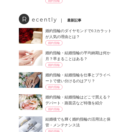
婚約指輪
R
ecently
最新記事
婚約指輪のダイヤモンドで0.3カラット
が人気の理由とは？
婚約指輪
婚約指輪・結婚指輪の平均納期は何か
月？早まることはある？
婚約指輪
婚約指輪・結婚指輪を仕事とプライベ
ートで使い分けるのはアリ？
婚約指輪
婚約指輪・結婚指輪はどこで買える？
デパート・路面店など特徴を紹介
婚約指輪
結婚後でも輝く婚約指輪の活用法と保
管・メンテナンス法
婚約指輪