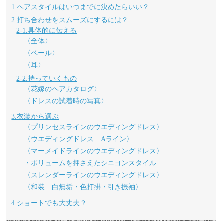
1.ヘアスタイルはいつまでに決めたらいい？
2.打ち合わせをスムーズにするには？
2-1.具体的に伝える
〈全体〉
〈ベール〉
〈耳〉
2-2.持っていくもの
〈花嫁のヘアカタログ〉
〈ドレスの試着時の写真〉
3.衣装から選ぶ
〈プリンセスラインのウエディングドレス〉
〈ウエディングドレス Aライン〉
〈マーメイドラインのウエディングドレス〉
・ボリュームを押さえたシニヨンスタイル
〈スレンダーラインのウエディングドレス〉
〈和装 白無垢・色打掛・引き振袖〉
4.ショートでも大丈夫？