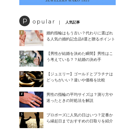
P
opular
人気記事
1
婚約指輪はもう古い？代わりに選ばれ
る人気の婚約記念品8選と贈るポイント
2
【男性が結婚を決めた瞬間】男性はこ
う考えている？？結婚の決め手
3
【ジュエリー】ゴールドとプラチナは
どっちがいい？違いや価格を比較
4
男性の指輪の平均サイズは？測り方や
迷ったときの対処法を解説
5
プロポーズに人気の日はいつ？定番か
ら縁起日までおすすめの日取りを紹介