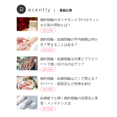
R
ecently
最新記事
婚約指輪のダイヤモンドで0.3カラット
が人気の理由とは？
婚約指輪
婚約指輪・結婚指輪の平均納期は何か
月？早まることはある？
婚約指輪
婚約指輪・結婚指輪を仕事とプライベ
ートで使い分けるのはアリ？
婚約指輪
婚約指輪・結婚指輪はどこで買える？
デパート・路面店など特徴を紹介
婚約指輪
結婚後でも輝く婚約指輪の活用法と保
管・メンテナンス法
婚約指輪