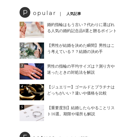
P
opular
人気記事
1
婚約指輪はもう古い？代わりに選ばれ
る人気の婚約記念品8選と贈るポイント
2
【男性が結婚を決めた瞬間】男性はこ
う考えている？？結婚の決め手
3
男性の指輪の平均サイズは？測り方や
迷ったときの対処法を解説
4
【ジュエリー】ゴールドとプラチナは
どっちがいい？違いや価格を比較
5
【重要度別】結婚したらやることリス
ト16選。期限や場所も解説