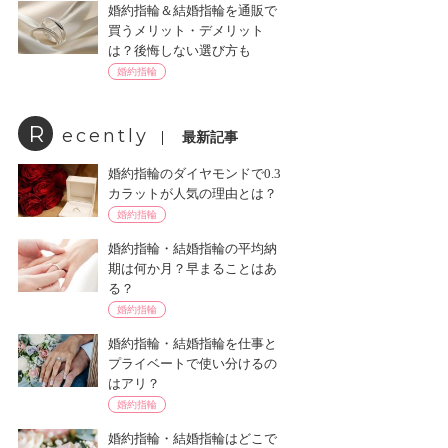
婚約指輪＆結婚指輪を通販で
買うメリット・デメリット
は？後悔しない選び方も
婚約指輪
R
ecently
最新記事
婚約指輪のダイヤモンドで0.3
カラットが人気の理由とは？
婚約指輪
婚約指輪・結婚指輪の平均納
期は何か月？早まることはあ
る？
婚約指輪
婚約指輪・結婚指輪を仕事と
プライベートで使い分けるの
はアリ？
婚約指輪
婚約指輪・結婚指輪はどこで