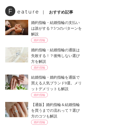
F
eature
おすすめ記事
婚約指輪・結婚指輪の支払い
は誰がする？5つのパターンを
解説
婚約指輪
婚約指輪・結婚指輪の通販は
失敗する！？後悔しない選び
方を解説
婚約指輪
結婚指輪・婚約指輪を通販で
買える人気ブランド9選。メリ
ットデメリットも解説
婚約指輪
【通販】婚約指輪＆結婚指輪
を買うまでの流れって？選び
方のコツも解説
婚約指輪