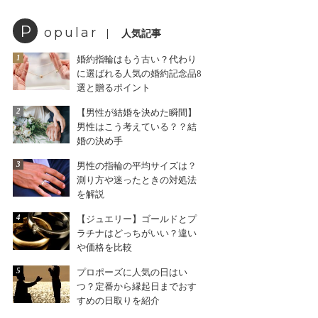
P
opular
人気記事
1
婚約指輪はもう古い？代わり
に選ばれる人気の婚約記念品8
選と贈るポイント
2
【男性が結婚を決めた瞬間】
男性はこう考えている？？結
婚の決め手
3
男性の指輪の平均サイズは？
測り方や迷ったときの対処法
を解説
4
【ジュエリー】ゴールドとプ
ラチナはどっちがいい？違い
や価格を比較
5
プロポーズに人気の日はい
つ？定番から縁起日までおす
すめの日取りを紹介