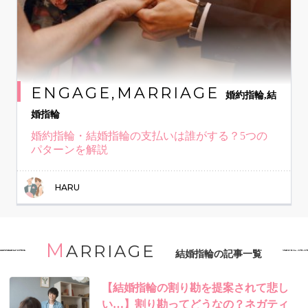
ENGAGE,MARRIAGE
婚約指輪,結
婚指輪
婚約指輪・結婚指輪の支払いは誰がする？5つの
パターンを解説
HARU
M
ARRIAGE
結婚指輪の記事一覧
【結婚指輪の割り勘を提案されて悲し
い…】割り勘ってどうなの？ネガティ