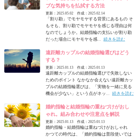
ブな気持ちを払拭する方法
更新：2025.05.02 作成：2025.02.14
「割り勘」でモヤモヤする背景にあるもの そ
もそも、割り勘でモヤモヤを感じる理由は何
なのでしょうか。結婚指輪の支払いが割り勘
だった場合にモヤモヤを感...
続きを読む
遠距離カップルの結婚指輪選びはどう
する？
更新：2025.01.13 作成：2025.01.13
遠距離カップルの結婚指輪選びで失敗しない
ためのポイント なかなか会えない遠距離カッ
プルの結婚指輪選びは、「実物を一緒に見る
機会が少ない」という点がネッ...
続きを読む
婚約指輪と結婚指輪の重ねづけがおし
ゃれ。組み合わせや注意点を解説
更新：2025.01.13 作成：2025.01.13
婚約指輪・結婚指輪は重ねづけがおしゃれ
かつての時代は、「婚約指輪は普段使いでは