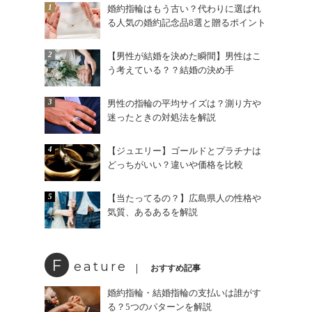
1
婚約指輪はもう古い？代わりに選ばれ
る人気の婚約記念品8選と贈るポイント
2
【男性が結婚を決めた瞬間】男性はこ
う考えている？？結婚の決め手
3
男性の指輪の平均サイズは？測り方や
迷ったときの対処法を解説
4
【ジュエリー】ゴールドとプラチナは
どっちがいい？違いや価格を比較
5
【当たってるの？】広島県人の性格や
気質、あるあるを解説
F
eature
おすすめ記事
婚約指輪・結婚指輪の支払いは誰がす
る？5つのパターンを解説