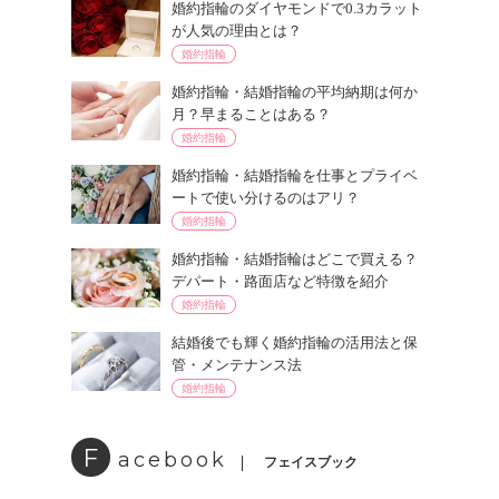
婚約指輪のダイヤモンドで0.3カラット
が人気の理由とは？
婚約指輪
婚約指輪・結婚指輪の平均納期は何か
月？早まることはある？
婚約指輪
婚約指輪・結婚指輪を仕事とプライベ
ートで使い分けるのはアリ？
婚約指輪
婚約指輪・結婚指輪はどこで買える？
デパート・路面店など特徴を紹介
婚約指輪
結婚後でも輝く婚約指輪の活用法と保
管・メンテナンス法
婚約指輪
F
acebook
フェイスブック