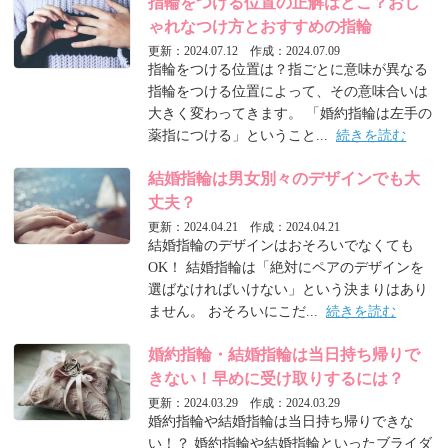
指輪をつける位置の正解はどこ？おし
ゃれなつけ方とおすすめの指輪
更新：2024.07.12 作成：2024.07.09
指輪をつける位置は？指ごとに意味が異なる
指輪をつける位置によって、その意味合いは
大きく変わってきます。 「婚約指輪は左手の
薬指につける」ということ...
続きを読む
結婚指輪は男女別々のデザインでも大
丈夫？
更新：2024.04.21 作成：2024.04.21
結婚指輪のデザインはおそろいでなくても
OK！ 結婚指輪は「絶対にペアのデザインを
選ばなければいけない」という決まりはあり
ません。 おそろいにこだ...
続きを読む
婚約指輪・結婚指輪は当日持ち帰りで
きない！早めに受け取りするには？
更新：2024.03.29 作成：2024.03.29
婚約指輪や結婚指輪は当日持ち帰りできな
い！？ 婚約指輪や結婚指輪といったブライダ